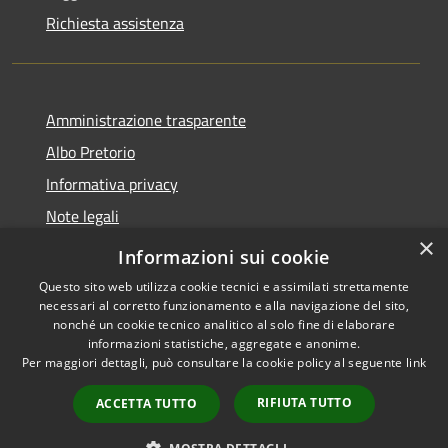
Richiesta assistenza
Amministrazione trasparente
Albo Pretorio
Informativa privacy
Note legali
×
Dichiarazione di accessibilità 2025
Informazioni sui cookie
Questo sito web utilizza cookie tecnici e assimilati strettamente
necessari al corretto funzionamento e alla navigazione del sito,
nonché un cookie tecnico analitico al solo fine di elaborare
informazioni statistiche, aggregate e anonime.
RSS
Copyright © 2026 • Comune di
Per maggiori dettagli, può consultare la cookie policy al seguente
link
Accessibilità
Paderno Ponchielli • Powered
Privacy
Municipium
Accesso
by
•
RIFIUTA TUTTO
ACCETTA TUTTO
Cookie
redazione
Mappa del sito