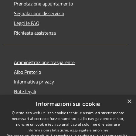
Prenotazione appuntamento
Segnalazione disservizio
Leggi le FAQ
Richiesta assistenza
Amministrazione trasparente
Albo Pretorio
Informativa privacy
Note legali
×
Dichiarazione di accessibilità 2025
Informazioni sui cookie
Questo sito web utilizza cookie tecnici e assimilati strettamente
necessari al corretto funzionamento e alla navigazione del sito,
nonché un cookie tecnico analitico al solo fine di elaborare
informazioni statistiche, aggregate e anonime.
RSS
Copyright © 2026 • Comune di
Per maggiori dettagli, può consultare la cookie policy al seguente
link