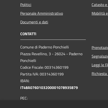
Politici
Catasto e
Personale Amministrativo
Mobilità e
Documenti e dati
CONTATTI
Comune di Paderno Ponchielli
Prenotaz
Piazza Revellino, 3 - 26024 - Paderno
Segnalazi
Ponchielli
Leggi le 
Codice Fiscale: 00314360199
Richiesta
Partita IVA: 00314360199
IBAN:
IT48A0760103200001078935879
PEC:
comune.padernoponchielli@pec.regione.lombardia.i