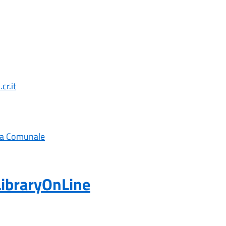
cr.it
teca Comunale
LibraryOnLine