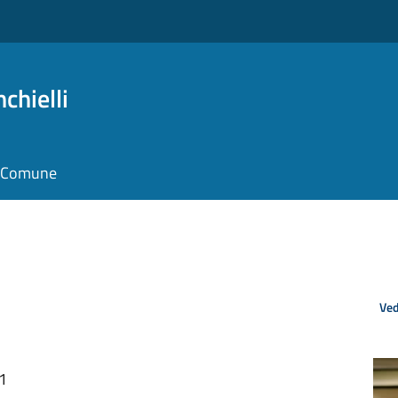
chielli
il Comune
Ved
11