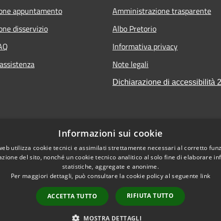
ione appuntamento
Amministrazione trasparente
one disservizio
Albo Pretorio
FAQ
Informativa privacy
 assistenza
Note legali
Dichiarazione di accessibilità 
t
Informazioni sui cookie
web utilizza cookie tecnici e assimilati strettamente necessari al corretto fu
azione del sito, nonché un cookie tecnico analitico al solo fine di elaborare i
statistiche, aggregate e anonime.
Per maggiori dettagli, può consultare la cookie policy al seguente
link
RIFIUTA TUTTO
ACCETTA TUTTO
l sito
Copyright © 2026 • Comune d
MOSTRA DETTAGLI