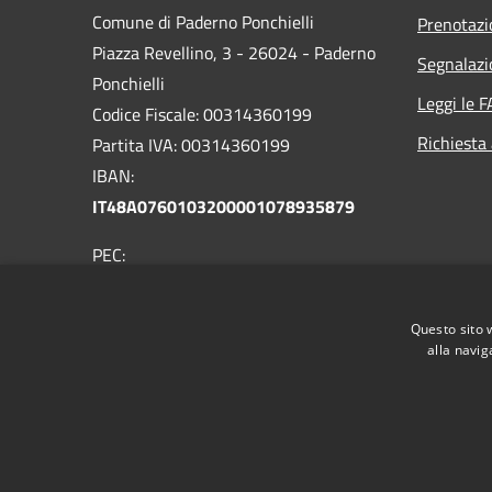
Comune di Paderno Ponchielli
Prenotaz
Piazza Revellino, 3 - 26024 - Paderno
Segnalazi
Ponchielli
Leggi le 
Codice Fiscale: 00314360199
Richiesta
Partita IVA: 00314360199
IBAN:
IT48A0760103200001078935879
PEC:
comune.padernoponchielli@pec.regione.lombardia.i
Centralino: 0374/367200
Questo sito 
alla navig
RSS
Accessibilità
Privacy
Cookie
Mappa de