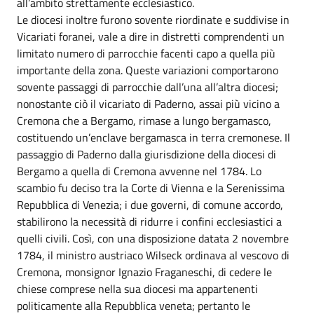
all’ambito strettamente ecclesiastico.
Le diocesi inoltre furono sovente riordinate e suddivise in
Vicariati foranei, vale a dire in distretti comprendenti un
limitato numero di parrocchie facenti capo a quella più
importante della zona. Queste variazioni comportarono
sovente passaggi di parrocchie dall’una all’altra diocesi;
nonostante ciò il vicariato di Paderno, assai più vicino a
Cremona che a Bergamo, rimase a lungo bergamasco,
costituendo un’enclave bergamasca in terra cremonese. Il
passaggio di Paderno dalla giurisdizione della diocesi di
Bergamo a quella di Cremona avvenne nel 1784. Lo
scambio fu deciso tra la Corte di Vienna e la Serenissima
Repubblica di Venezia; i due governi, di comune accordo,
stabilirono la necessità di ridurre i confini ecclesiastici a
quelli civili. Così, con una disposizione datata 2 novembre
1784, il ministro austriaco Wilseck ordinava al vescovo di
Cremona, monsignor Ignazio Fraganeschi, di cedere le
chiese comprese nella sua diocesi ma appartenenti
politicamente alla Repubblica veneta; pertanto le