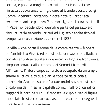
sorella, e poi alla moglie di costui, Laura Pasquali che,
rimasta vedova ancora in giovane età, andò sposa a Luigi
Sommi Picenardi portando in dote notevoli proprietà
terriere e l’antico palazzo Paderno-Ugolani. Laura, si stabilì
in Paderno, decidendo di demolire parte del palazzo e di
ristrutturarlo secondo i criteri ed il gusto neoclassico del
tempo. La ricostruzione avviene nel 1835.
La villa – che porta il nome della committente – è opera
dell’architetto Visioli, ed è di stretta derivazione palladiana
con ali centrali arretrate a due ordini di loggia e frontone a
timpano ornato dallo stemma dei Sommi Picenardi.
All’interno, l’intero corpo centrale è occupato da un ampio
salone ellittico, alto due piani e coperto da cupola a
lucernario. Anche il salone è a due ordini sovrapposti, uno
di colonne dai finissimi capitelli corinzi, l’altro di cariatidi
reggenti la cornice su cui s’imposta la cupola: sedici figure
modellate in stucco bianco, ciascuna recante le insegne di
un’arte o di una professione.