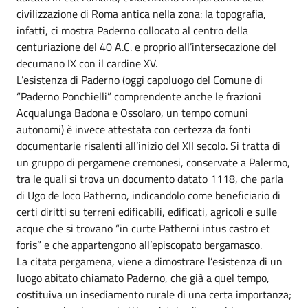
civilizzazione di Roma antica nella zona: la topografia,
infatti, ci mostra Paderno collocato al centro della
centuriazione del 40 A.C. e proprio all’intersecazione del
decumano IX con il cardine XV.
L’esistenza di Paderno (oggi capoluogo del Comune di
“Paderno Ponchielli” comprendente anche le frazioni
Acqualunga Badona e Ossolaro, un tempo comuni
autonomi) è invece attestata con certezza da fonti
documentarie risalenti all’inizio del XII secolo. Si tratta di
un gruppo di pergamene cremonesi, conservate a Palermo,
tra le quali si trova un documento datato 1118, che parla
di Ugo de loco Patherno, indicandolo come beneficiario di
certi diritti su terreni edificabili, edificati, agricoli e sulle
acque che si trovano “in curte Patherni intus castro et
foris” e che appartengono all’episcopato bergamasco.
La citata pergamena, viene a dimostrare l’esistenza di un
luogo abitato chiamato Paderno, che già a quel tempo,
costituiva un insediamento rurale di una certa importanza;