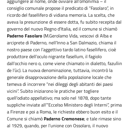
aggiungere al nome, onde ovviare all’omonimia – il
consiglio comunale propose il predicato di “Fasolaro”, in
ricordo del fasellifero di vidiana memoria. La scelta, che
aveva la presunzione di essere dotta, fu subito recepita dal
governo del nuovo Regno d’Italia, ed il comune si chiamò
Paderno Fasolaro
(M.Gerolamo Vida, vescovi di Alba e
arciprete di Paderno, nell’Inno a San Dalmazio, chiama il
nostro paese con l’aggettivo tardo latino fasellifero, cioè
produttore dell’oculo nigrante fasellum, il fagiolo
dall’occhio nero o, come viene chiamato in dialetto, fazulìin
de l’ùc). La nuova denominazione, tuttavia, incontrò la
generale disapprovazione della popolazione locale che
temeva di incorrere “nei dileggi degli abitanti dei paesi
vicini”. Subito iniziarono le pratiche per togliere
quell’odiato appellativo; ma solo nel 1878, dopo tante
suppliche inviate all’“Eccelso Ministero degli Interni”, prima
a Firenze e poi a Roma, le richieste ebbero buon esito e il
Comune si chiamò
Paderno Cremonese
; e tale rimase sino
al 1929, quando, per l’unione con Ossolaro, il nuovo