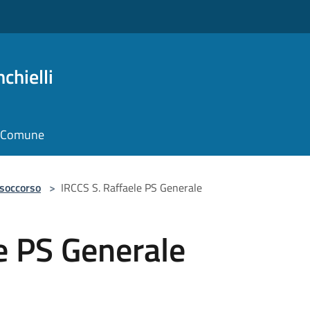
chielli
il Comune
 soccorso
>
IRCCS S. Raffaele PS Generale
e PS Generale