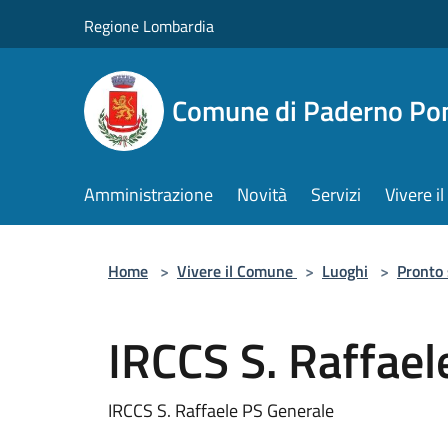
Salta al contenuto principale
Regione Lombardia
Comune di Paderno Pon
Amministrazione
Novità
Servizi
Vivere 
Home
>
Vivere il Comune
>
Luoghi
>
Pronto
IRCCS S. Raffael
IRCCS S. Raffaele PS Generale