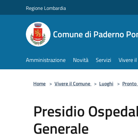
Salta al contenuto principale
Regione Lombardia
Comune di Paderno Pon
Amministrazione
Novità
Servizi
Vivere 
Home
>
Vivere il Comune
>
Luoghi
>
Pronto
Presidio Ospedal
Generale