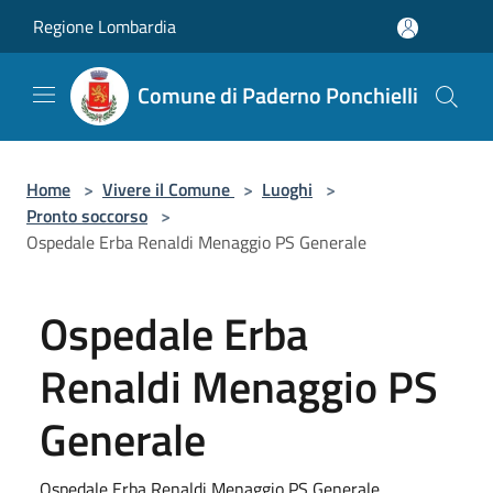
Salta al contenuto principale
Regione Lombardia
Comune di Paderno Ponchielli
Home
>
Vivere il Comune
>
Luoghi
>
Pronto soccorso
>
Ospedale Erba Renaldi Menaggio PS Generale
Ospedale Erba
Renaldi Menaggio PS
Generale
Ospedale Erba Renaldi Menaggio PS Generale