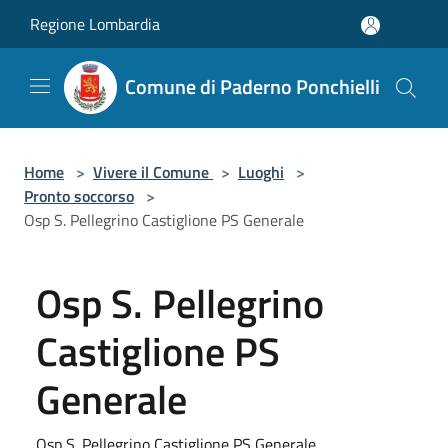
Salta al contenuto principale
Regione Lombardia
Comune di Paderno Ponchielli
Home
>
Vivere il Comune
>
Luoghi
>
Pronto soccorso
>
Osp S. Pellegrino Castiglione PS Generale
Osp S. Pellegrino
Castiglione PS
Generale
Osp S. Pellegrino Castiglione PS Generale