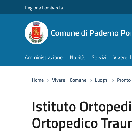
Salta al contenuto principale
Regione Lombardia
Comune di Paderno Pon
Amministrazione
Novità
Servizi
Vivere 
Home
>
Vivere il Comune
>
Luoghi
>
Pronto
Istituto Ortoped
Ortopedico Trau