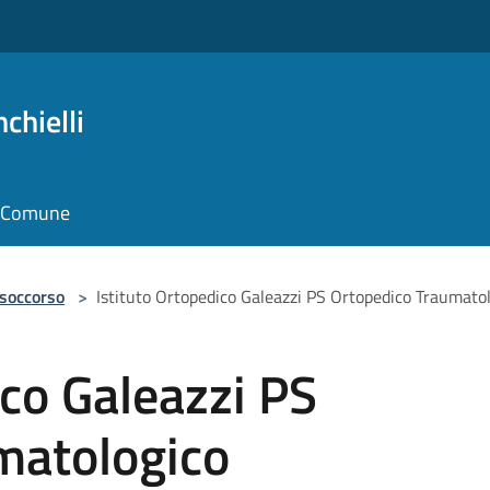
chielli
il Comune
 soccorso
>
Istituto Ortopedico Galeazzi PS Ortopedico Traumato
ico Galeazzi PS
matologico