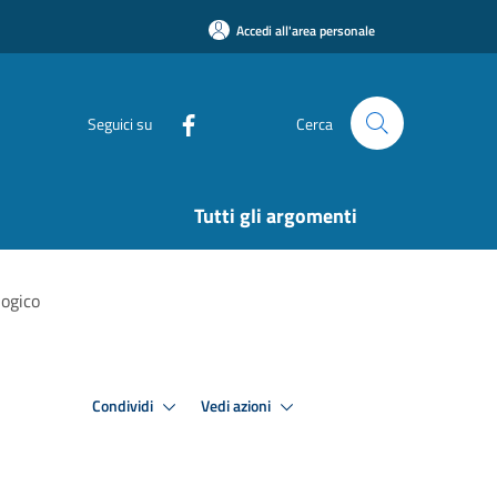
Accedi all'area personale
Seguici su
Cerca
Tutti gli argomenti
logico
Condividi
Vedi azioni