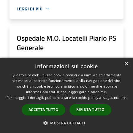
LEGGI DI PIÙ
Ospedale M.O. Locatelli Piario PS
Generale
Indirizzo
Via Groppino, 22
×
Informazioni sui cookie
Ospedale M.O. Locatelli Piario PS Generale...
Questo sito web utilizza cookie tecnici e assimilati strettamente
necessari al corretto funzionamento e alla navigazione del sito,
nonché un cookie tecnico analitico al solo fine di elaborare
informazioni statistiche, aggregate e anonime.
Per maggiori dettagli, può consultare la cookie policy al seguente
link
LEGGI DI PIÙ
RIFIUTA TUTTO
ACCETTA TUTTO
MOSTRA DETTAGLI
Ospedale SS Trinità Romano L.