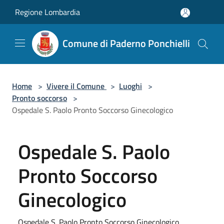
Salta al contenuto principale
Regione Lombardia
Comune di Paderno Ponchielli
Home
>
Vivere il Comune
>
Luoghi
>
Pronto soccorso
>
Ospedale S. Paolo Pronto Soccorso Ginecologico
Ospedale S. Paolo
Pronto Soccorso
Ginecologico
Ospedale S. Paolo Pronto Soccorso Ginecologico